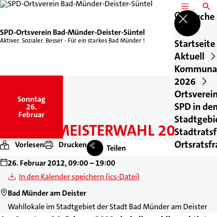
MENÜ
SUCH
Suche
SPD-Ortsverein Bad-Münder-Deister-Süntel
Aktiver. Sozialer. Besser - Für ein starkes Bad Münder !
Startseite
Aktuell
Kommuna
2026
Ortsverei
Sonntag
,
SPD in de
26.
Februar
Stadtgebi
BÜRGERMEISTERWAHL 2012
Stadtratsf
Ortsratsf
Vorlesen
Drucken
Teilen
26. Februar 2012, 09:00 – 19:00
In den Kalender speichern (ics-Datei)
Bad Münder am Deister
Wahllokale im Stadtgebiet der Stadt Bad Münder am Deister